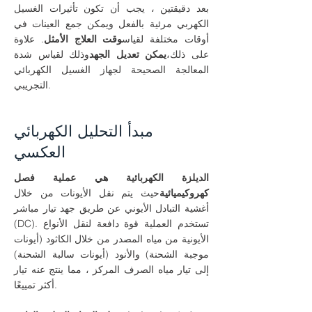
بعد دقيقتين ، يجب أن تكون تأثيرات الغسيل
الكهربي مرئية بالفعل ويمكن جمع العينات في
أوقات مختلفة لقياس
وقت العلاج الأمثل
. علاوة
على ذلك،
يمكن تعديل الجهد
وذلك لقياس شدة
المعالجة الصحيحة لجهاز الغسيل الكهربائي
التجريبي.
مبدأ التحليل الكهربائي
العكسي
الديلزة الكهربائية هي عملية فصل
كهروكيميائية
حيث يتم نقل الأيونات من خلال
أغشية التبادل الأيوني عن طريق جهد تيار مباشر
(DC). تستخدم العملية قوة دافعة لنقل الأنواع
الأيونية من مياه المصدر من خلال الكاثود (أيونات
موجبة الشحنة) والأنود (أيونات سالبة الشحنة)
إلى تيار مياه الصرف المركز ، مما ينتج عنه تيار
أكثر تمييعًا.