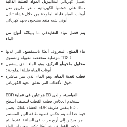
غسيل كهربائي انتقائي
يزيل المواد الصلبة الذائبة
،
بناءً على شحنتها الكهربائية ، عن طريق نقل
أيونات المياه قليلة الملوحة من خلال غشاء تبادل
أيوني شبه منفذ مشحون بجهد كهربائي.
يتم فصل مياه التغذية
في ما يلي
ثلاثة أنواع من
:
الماء
ماء المنتج
، المعروف أيضًا باسم
تمييع
، التي لديها
موصلية منخفضة مقبولة ومستوى TDS ؛
محلول ملحي
و
أو التركيز
، وهو الماء الذي يستقبل
أيونات المياه قليلة الملوحة ؛
قطب تغذية المياه
، وهو الماء الذي يمر مباشرة
فوق الأقطاب التي تخلق الجهد الكهربائي.
EDR هو تباين في عملية ED القياسية
، والذي
يستخدم انعكاس قطبية القطب لتنظيف أسطح
الغشاء تلقائيًا. يعمل EDR بنفس طريقة ED ،
فيما عدا أنه يتم عكس قطبية طاقة التيار المستمر
من مرتين إلى أربع مرات في الساعة. عندما يتم
عكس القطبية ، يتم أيضًا عكس حجيرات الماء