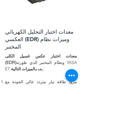
معدات اختبار التحليل الكهربائي
العكسي (EDR) وميزات نظام
المختبر
معدات اختبار عكس غسيل الكلى
ونظام المختبر الذي طورته YASA
(EDR)
:
ET يقدم
الميزات التالية
مزود طاقة تيار متردد عالي الجودة مع
نطاق مخصص ؛
مكدس غشاء ED بأحجام مختلفة ونطاق
جودة ؛
الصمامات والأنابيب
مكونات انزلاقية