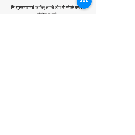
नि:शुल्क परामर्श
के लिए हमारी टीम
से संपर्क करने में
संकोच न करें।
संपर्क करें
YASA ET द्वारा पेश किए गए अन्य अपशिष्ट जल उपचार
समाधानों का अन्वेषण करें
पॉलीएल्यूमिनियम क्लोराइड (पीएसी) रसायन
अपशिष्ट जल और वायु निस्पंदन के लिए सक्रिय कार्बन
अपशिष्ट जल उपचार के लिए झिल्ली
बैग फिल्टर और आवास