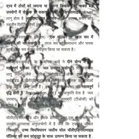
द्रव में ठोसों को जमाना या जमाना किसके लिए सबसे बड़े
उपयोगों में से एक हो सकता है
पॉलीएक्रिलामाइड
जो
पर
लागू होता है
अपशिष्ट जल उपचार
, और कागज बनाने और
स्क्रीन प्रिंटिंग जैसी प्रक्रियाएं।
पॉलीएक्रिलामाइड (पीएएम)
एक पाउडर या तरल रूप में
आपूर्ति की जा सकती है
, तरल रूप को समाधान और पायस
बहुलक के रूप में उप-वर्गीकृत किया जा सकता है।
पॉलीएक्रिलामाइड के आयनिक रूपों ने
पीने योग्य में एक
महत्वपूर्ण भूमिका
पाई है
जल उपचार उद्योग
।
त्रिसंयोजक
धातु लवण, जैसे
फ़ेरिक क्लोराइड
और
एल्यूमीनियम
क्लोराइड
, पॉलीएक्रिलामाइड की लंबी बहुलक श्रृंखलाओं
द्वारा ब्रिज किए जाते हैं। इसके परिणामस्वरूप की
महत्वपूर्ण
वृद्धि होती है
flocculation
दर।
यह अनुमति देता है
जल
उपचार
कच्चे पानी से कुल जैविक सामग्री (टीओसी) को
हटाने में काफी सुधार करने के लिए पौधे।
पॉलीएक्रिलामाइड और इसके डेरिवेटिव का एक अन्य सामान्य
उपयोग उपसतह अनुप्रयोगों में है जैसे कि एन्हांस्ड ऑयल
रिकवरी।
उच्च चिपचिपापन जलीय घोल पॉलीएक्रिलामाइड
पॉलिमर की कम सांद्रता के साथ उत्पन्न किया जा सकता है
,