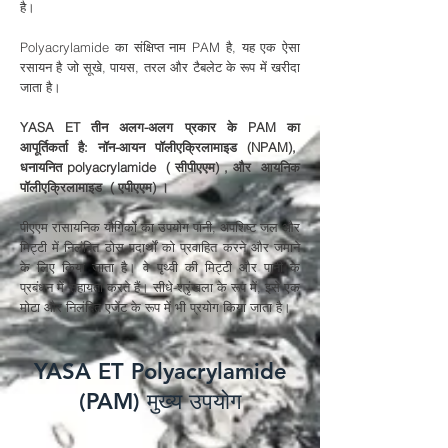
है।
Polyacrylamide का संक्षिप्त नाम PAM है, यह एक ऐसा
रसायन है जो सूखे, पायस, तरल और टैबलेट के रूप में खरीदा
जाता है।
YASA ET तीन अलग-अलग प्रकार के PAM का
आपूर्तिकर्ता है: नॉन-आयन पॉलीएक्रिलामाइड (NPAM),
धनायनित polyacrylamide
(
सीपीएएम)
, और
आयनिक
पॉलीएक्रिलामाइड
(
एपीएएम)
।
पीएएम रासायनिक यौगिकों का उपयोग पानी, अपशिष्ट जल और
मिट्टी में निलंबित ठोस पदार्थों को प्रवाहित करने और जमाने
के लिए किया जाता है। वे पृथ्वी की मिट्टी और पानी के
प्रबंधन में सहायता करते हैं। सीधे-श्रृंखला के रूप में, इसे एक
मोटा और निलंबित एजेंट के रूप में भी प्रयोग किया जाता है।
YASA ET Polyacrylamide
(PAM) मुख्य उपयोग