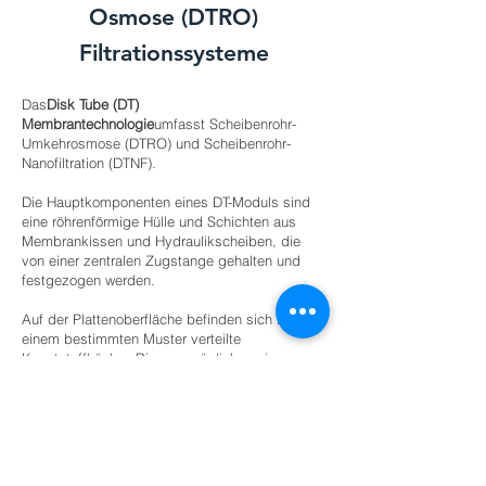
Osmose (DTRO)
Filtrationssysteme
Das
Disk Tube (DT)
Membrantechnologie
umfasst Scheibenrohr-
Umkehrosmose (DTRO) und Scheibenrohr-
Nanofiltration (DTNF).
Die Hauptkomponenten eines DT-Moduls sind
eine röhrenförmige Hülle und Schichten aus
Membrankissen und Hydraulikscheiben, die
von einer zentralen Zugstange gehalten und
festgezogen werden.
Auf der Plattenoberfläche befinden sich in
einem bestimmten Muster verteilte
Kunststoffhöcker. Diese ermöglichen eine
Durchmischung des an der Membranoberfläche
entlangströmenden Abwassers und verhindern
so eine Verkrustung der Membranoberfläche.
Es hilft auch, wenn die Module mit
Reinigungslösungsmittel gereinigt wurden.