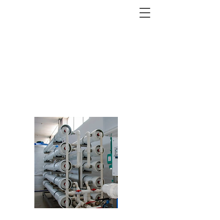
REWATER®
_
Membranfiltrationsausrüstu
ng