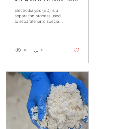
के लिए इलेक्ट्रोडायलिसिस |
Electrodialysis (ED) is a
YASA ET
separation process used
to separate ionic species
from an aqueous solution.
16
0