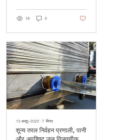
remove up to 95% of
pollutant
18
0
13 अक्टू॰ 2022
∙
7
मिनट
शून्य तरल निर्वहन प्रणाली, पानी
और अपशिष्ट जल विलवणीकरण