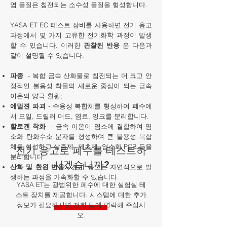
염 물질은 침전되는 소수성 물질을 형성합니다.
YASA ET EC 테스트 장비를 사용하면 전기 응고
과정에서 몇 가지 고유한 전기화학 과정이 발생
할 수 있습니다. 이러한
관찰된 반응
은 다음과
같이 설명될 수 있습니다.
파종
- 복합 금속 산화물로 침전되는 더 크고 안
정적인 불용성 착물의 새로운 중심이 되는 금속
이온의 양극 환원;
에멀젼 파괴
- 수용성 복합체를 형성하여 폐수에
서 오일, 드릴러 머드, 염료, 잉크를 분리합니다.
할로겐 착화
- 금속 이온이 염소에 결합하여 염
소화 탄화수소 분자를 형성하여 큰 불용성 복합
체를 형성하고 살충제, 제초제, 염소화 PCB 등을
전기 응고로 폐수를 테스트하
분리합니다.
시겠습니까?
산화 및 환원 반응
- 전기 응고는 자연적으로 발
생하는 과정을 가속화할 수 있습니다.
YASA ET는 광범위한 폐수에 대한 실험실 테
스트 장치를 제공합니다. 시스템에 대한 추가
정보가 필요하시면 저희 팀에 연락해 주십시
오.