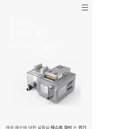
전기응고
랩 테스트 유닛
폐수 전기 응고 시험 장비
재생 폐수에 대한
실험실
테스트 장비
는
전기