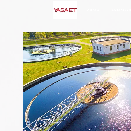
RUMAH
TENTANG KI