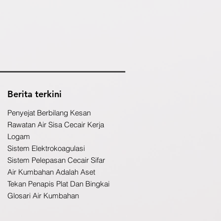
Berita terkini
Penyejat Berbilang Kesan
Rawatan Air Sisa Cecair Kerja
Logam
Sistem Elektrokoagulasi
Sistem Pelepasan Cecair Sifar
Air Kumbahan Adalah Aset
Tekan Penapis Plat Dan Bingkai
Glosari Air Kumbahan