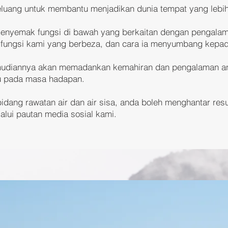
uang untuk membantu menjadikan dunia tempat yang lebih
menyemak fungsi di bawah yang berkaitan dengan pengalam
ng fungsi kami yang berbeza, dan cara ia menyumbang kepad
emudiannya akan memadankan kemahiran dan pengalaman a
u pada masa hadapan.
bidang rawatan air dan air sisa, anda boleh menghantar re
alui pautan media sosial kami.