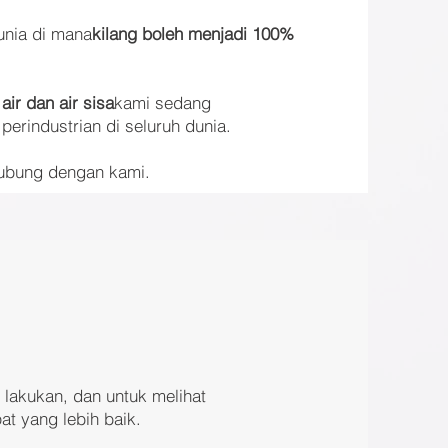
nia di mana
kilang boleh menjadi 100%
air dan air sisa
kami sedang
perindustrian di seluruh dunia.
rhubung dengan kami.
lakukan, dan untuk melihat
t yang lebih baik.