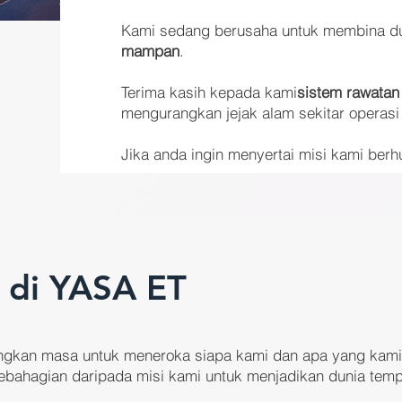
Kami sedang berusaha untuk membina du
mampan
.
Terima kasih kepada kami
sistem rawatan 
mengurangkan jejak alam sekitar operasi 
Jika anda ingin menyertai misi kami be
 di YASA ET
ngkan masa untuk meneroka siapa kami dan apa yang kami 
ebahagian daripada misi kami untuk menjadikan dunia tempa