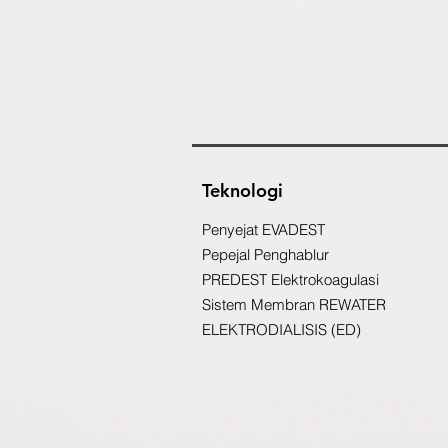
Teknologi
Penyejat EVADEST
Pepejal Penghablur
PREDEST Elektrokoagulasi
Sistem Membran REWATER
ELEKTRODIALISIS (ED)