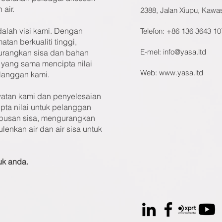
 air.
2388, Jalan Xiupu, Kawa
dalah visi kami. Dengan
Telefon: +86 136 3643 1
an berkualiti tinggi,
E-mel:
info@yasa.ltd
gurangkan sisa dan bahan
 yang sama mencipta nilai
Web:
www.yasa.ltd
elanggan kami.
watan kami dan penyelesaian
ipta nilai untuk pelanggan
pusan sisa, mengurangkan
nkan air dan air sisa untuk
uk anda.