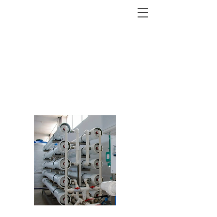
AIR SEMULA
®
Peralatan Penapisan
Membran