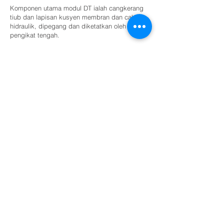
Komponen utama modul DT ialah cangkerang
tiub dan lapisan kusyen membran dan cakera
hidraulik, dipegang dan diketatkan oleh rod
pengikat tengah.
Terdapat benjolan plastik yang diedarkan
dalam corak tertentu pada permukaan cakera.
Ini membolehkan air sisa bercampur semasa ia
mengalir di sepanjang permukaan membran,
dengan itu menghalang kerak pada permukaan
membran. Ia juga membantu apabila modul
sedang dibersihkan dengan pelarut
pembersih.
The
Sistem rawatan air sisa DTRO
sering
dipasang dalam bekas 20 atau 40 kaki
untuk pengangkutan dan pemasangan
yang mudah. Sistem kontena DTRO boleh
digunakan untuk banyak aplikasi, termasuk
air sisa industri dengan garam tinggi dan
larut resapan tapak pelupusan.
Sistem DTRO kami adalah proses yang sangat