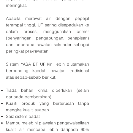
meningkat.
Apabila merawat air dengan pepejal
terampai tinggi, UF sering disepadukan ke
dalam proses, menggunakan primer
(penyaringan, pengapungan, penapisan)
dan beberapa rawatan sekunder sebagai
peringkat pra-rawatan.
Sistem YASA ET UF kini lebih diutamakan
berbanding kaedah rawatan tradisional
atas sebab-sebab berikut:
Tiada bahan kimia diperlukan (selain
daripada pembersihan)
Kualiti produk yang berterusan tanpa
mengira kualiti suapan
Saiz sistem padat
Mampu melebihi piawaian pengawalseliaan
kualiti air, mencapai lebih daripada 90%