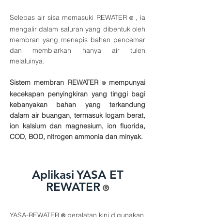
Selepas air sisa memasuki REWATER
, ia
®
mengalir dalam saluran yang dibentuk oleh
membran yang menapis bahan pencemar
dan membiarkan hanya air tulen
melaluinya.
Sistem membran REWATER
mempunyai
®
kecekapan penyingkiran yang tinggi bagi
kebanyakan bahan yang terkandung
dalam air buangan, termasuk logam berat,
ion kalsium dan magnesium, ion fluorida,
COD, BOD, nitrogen ammonia dan minyak.
Aplikasi
YASA ET
REWATER
®
YASA-REWATER
peralatan kini digunakan
®