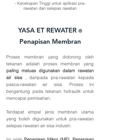
- Kecekapan Tinggi untuk aplikasi pra-
rawatan dan selepas rawatan
YASA ET REWATER
®
Penapisan Membran
Proses membran yang didorong oleh
tekanan adalah proses membran yang
paling meluas digunakan dalam rawatan
air sisa
, daripada pra-rawatan kepada
pasca-rawatan air sisa. Proses ini
bergantung pada tekanan hidraulik untuk
mencapai pemisahan.
Terdapat empat jenis membran utama
yang boleh digunakan untuk pra-rawatan
selepas rawatan air sisa industri.
Ini ialah
Penapisan Mikro (MF), Penapisan