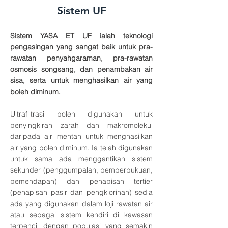
Sistem UF
Sistem YASA ET UF ialah teknologi
pengasingan yang sangat baik untuk pra-
rawatan penyahgaraman, pra-rawatan
osmosis songsang, dan penambakan air
sisa, serta untuk menghasilkan air yang
boleh diminum.
Ultrafiltrasi boleh digunakan untuk
penyingkiran zarah dan makromolekul
daripada air mentah untuk menghasilkan
air yang boleh diminum. Ia telah digunakan
untuk sama ada menggantikan sistem
sekunder (penggumpalan, pemberbukuan,
pemendapan) dan penapisan tertier
(penapisan pasir dan pengklorinan) sedia
ada yang digunakan dalam loji rawatan air
atau sebagai sistem kendiri di kawasan
terpencil dengan populasi yang semakin