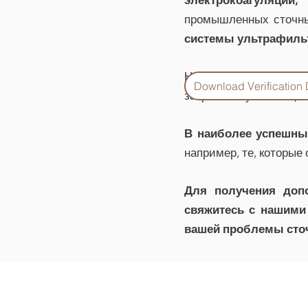
электрокоагуляции,
к
промышленных сточных
системы ультрафильт
Наши
гибкие решен
Download Verification
затраты на утилизаци
В наиболее успешны
например, те, которые
Для получения доп
свяжитесь с нашими
вашей проблемы сто