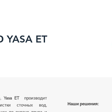
ECHNOLOGY ⌄
Projects
PARTNERS
PROJECTS
SOLUTIONS
О YASA ET
е,
Yasa ET
производит
Наши решения:
истки сточных вод,