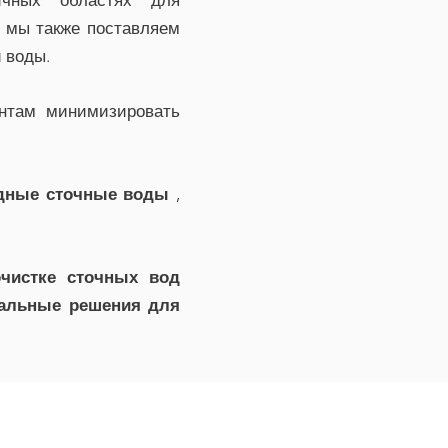
ичных областях для
, мы также поставляем
 воды.
нтам минимизировать
удные сточные воды
,
чистке сточных вод
кальные решения для