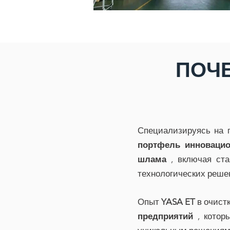
ПОЧЕ
Специализируясь на п
портфель инновацио
шлама
, включая ста
технологических реше
Опыт
YASA ET
в очист
предприятий
, котор