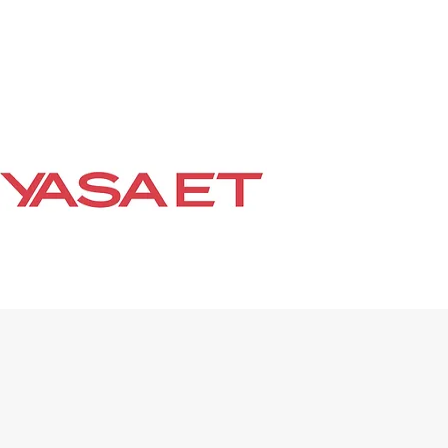
ACCESSORIES
About
More