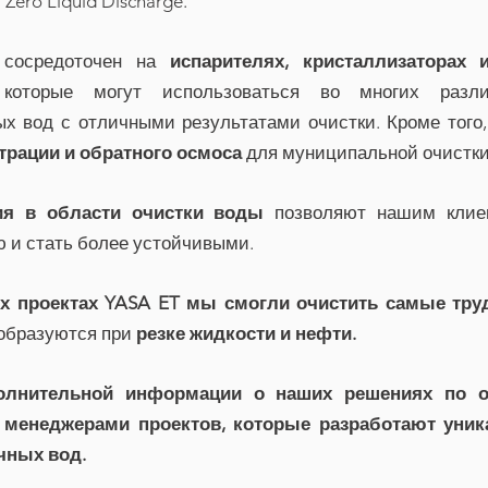
ero Liquid Discharge.
 сосредоточен на
испарителях, кристаллизаторах
оторые могут использоваться во многих разл
 вод с отличными результатами очистки. Кроме того
рации и обратного осмоса
для муниципальной очистки
ия в области очистки воды
позволяют нашим клие
ю и стать более устойчивыми.
х проектах YASA ET мы смогли очистить самые тр
 образуются при
резке жидкости и нефти.
олнительной информации о наших решениях по о
 менеджерами проектов, которые разработают уни
чных вод.