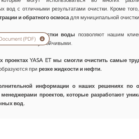
оторые могут использоваться во многих разл
 вод с отличными результатами очистки. Кроме того
рации и обратного осмоса
для муниципальной очистки
ия в области очистки воды
позволяют нашим клие
 Document (PDF)
ю и стать более устойчивыми.
х проектах YASA ET мы смогли очистить самые тр
 образуются при
резке жидкости и нефти.
олнительной информации о наших решениях по о
 менеджерами проектов, которые разработают уни
чных вод.