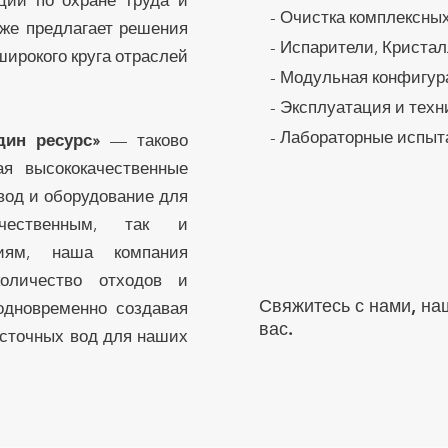
ции по охране труда и
- Очистка комплексны
же предлагает решения
- Испарители, Криста
 широкого круга отраслей
- Модульная конфигур
- Эксплуатация и тех
- Лабораторные испыт
ин ресурс»
— таково
ая высококачественные
вод и оборудование для
чественным, так и
тиям, наша компания
количество отходов и
Свяжитесь с нами, на
одновременно создавая
вас.
сточных вод для наших