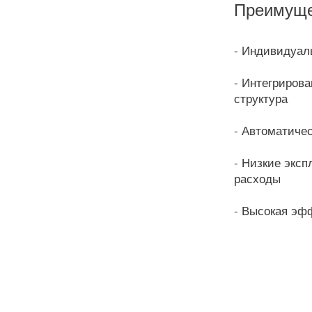
Преимуще
- Индивидуал
- Интегриров
структура
- Автоматичес
- Низкие экс
расходы
- Высокая эф