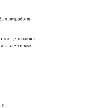
был разработан
тать», что может
и в то же время
®