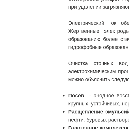
при удалении загрязняю
Электрический ток об
Жертвенные электрод
образованию более ст
гидрофобные образован
Очистка сточных во
электрохимическим про
можно объяснить следу
Посев
- анодное восст
крупных, устойчивых, н
Расщепление эмульси
нефти, буровых растворо
Галогенное комплексо