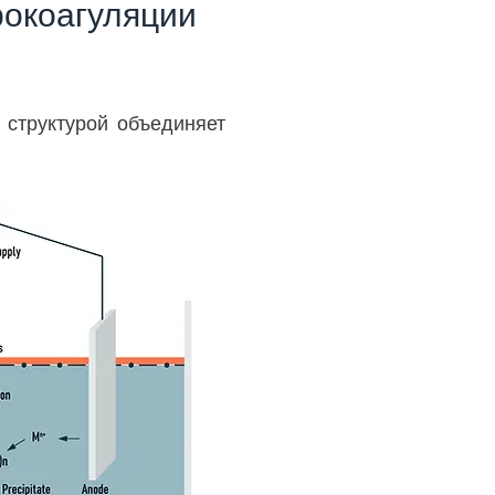
рокоагуляции
 структурой объединяет
ктивностью удаления
яжелых металлов, ионов
очных вод и др.
лась очень эффективной