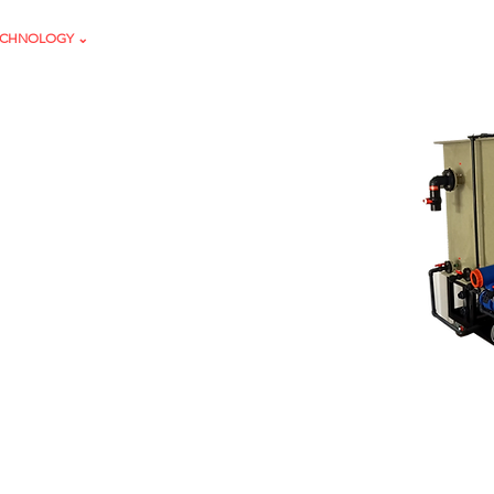
ECHNOLOGY ⌄
Projects
PARTNERS
PROJECTS
SOLUTIONS
®
 электрокоагуляции сточных