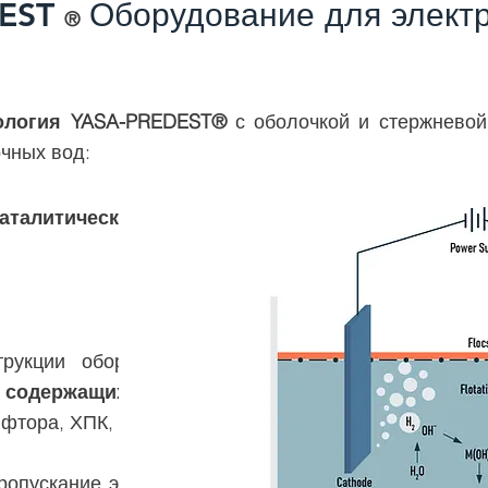
EST
Оборудование для элект
®
ология YASA-PREDEST®
с оболочкой и стержневой
очных вод:
каталитическое окисление
трукции оборудование обладает
высокой эффе
 содержащихся в сточных водах
, в том числе т
 фтора, ХПК, БПК, аммиачного азота, замасленных ст
ропускание электрического тока через воду, оказа