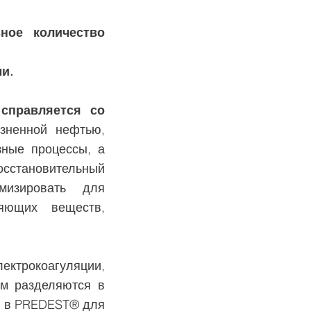
ное количество
и.
справляется со
язненной нефтью,
зные процессы, а
сстановительный
мизировать для
яющих веществ,
ктрокоагуляции,
ем разделяются в
ы в PREDEST® для