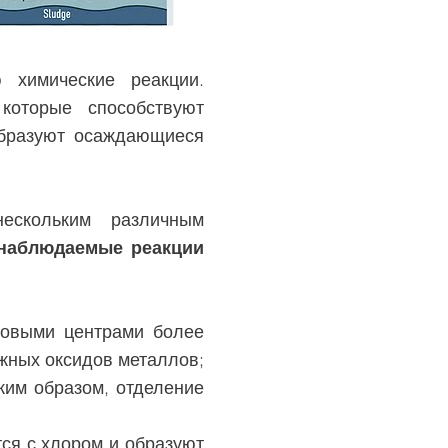
 химические реакции.
которые способствуют
образуют осаждающиеся
ескольким различным
наблюдаемые реакции
новыми центрами более
жных оксидов металлов;
ким образом, отделение
ся с хлором и образуют