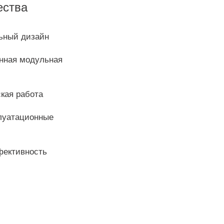
ства
ьный дизайн
анная модульная
кая работа
плуатационные
фективность