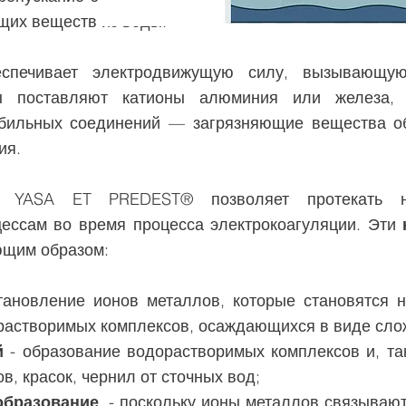
щих веществ из воды.
еспечивает электродвижущую силу, вызывающую
ы поставляют катионы алюминия или железа, 
абильных соединений — загрязняющие вещества 
ия.
д YASA ET PREDEST® позволяет протекать н
цессам во время процесса электрокоагуляции. Эти
ющим образом:
ановление ионов металлов, которые становятся 
ерастворимых комплексов, осаждающихся в виде сло
й
- образование водорастворимых комплексов и, та
в, красок, чернил от сточных вод;
образование
- поскольку ионы металлов связывают