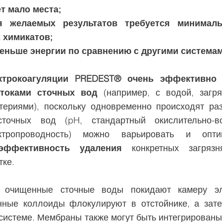
т мало места;
я желаемых результатов требуется минималь
 химикатов;
еньше энергии по сравнению с другими системам
ктрокоагуляции PREDEST® очень эффективно 
токами сточных вод
(например, с водой, загр
териями), поскольку одновременно происходят ра
сточных вод (pH, стандартный окислительно-во
ктропроводность) можно варьировать и опти
эффективность удаления
конкретных загрязн
тке.
к очищенные сточные воды покидают камеру эле
нные коллоиды флокулируют в отстойнике, а зат
системе. Мембраны также могут быть интегрирован