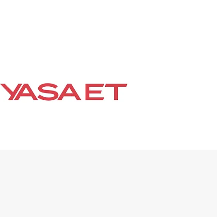
ACCESSORIES
About
More