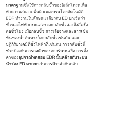
มาตรฐาน
ซึ่งใช้การกลับขั้วของอิเล็กโทรดเพื่อ
ทำความสะอาดพื้นผิวเมมเบรนโดยอัตโนมัติ
EDR ทำงานในลักษณะเดียวกับ ED ยกเว้นว่า
ขั้วของไฟฟ้ากระแสตรงจะกลับขั้วสองถึงสี่ครั้ง
ต่อชั่วโมง เมื่อกลับขั้ว สารเจือจางและสารเข้ม
ข้นของน้ำต้นทางก็จะกลับขั้วเช่นกัน และ
ปฏิกิริยาเคมีที่ขั้วไฟฟ้าก็เช่นกัน การกลับขั้วนี้
ช่วยป้องกันการก่อตัวของตะกรันบนเยื่อ การตั้ง
ค่าของ
อุปกรณ์ทดสอบ EDR นั้นคล้ายกับระบบ
นำร่อง ED มาก
ยกเว้นการมีวาล์วกันกลับ