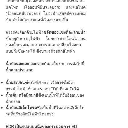
โอนสายพันธุ์ไอออนิกจากแหล่งน้ำต้นทางผ่าน
แคโทด (ไอออนที่มีประจุบวก) และแอโนด
(ไอออนที่มีประจุลบ) ไปยังน้ำเสียที่มีความเข้ม
ข้น ทำให้เกิดกระแสที่เจือจางมากขึ้น
การคัดเลือกด้วยไฟฟ้า
ขจัดของแข็งที่ละลายน้ำ
ขึ้นอยู่กับประจุไฟฟ้า โดยการถ่ายโอนไอออน
ของน้ำกร่อยผ่านเมมเบรนแลกเปลี่ยนไอออน
แบบกึ่งซึมผ่านได้ ซึ่งประจุด้วยศักย์ไฟฟ้า
น้ำป้อนจะแยกออกจากกัน
ลงในรายการต่อไปนี้
น้ำสามประเภท
:
น้ำผลิตภัณฑ์
หรือที่เรียกว่า
เจือจาง
ซึ่งมีค่า
การนำไฟฟ้าต่ำและระดับ TDS ที่ยอมรับได้
น้ำเค็ม
,
หรือมีสมาธิ
ซึ่งเป็นน้ำที่ได้รับอิออนของ
น้ำกร่อย
น้ำป้อนอิเล็กโทรด
ซึ่งเป็นน้ำที่ไหลผ่านอิเล็กโท
รดที่สร้างศักย์ไฟฟ้าโดยตรง
EDR เป็นรูปแบบหนึ่งของกระบวนการ ED