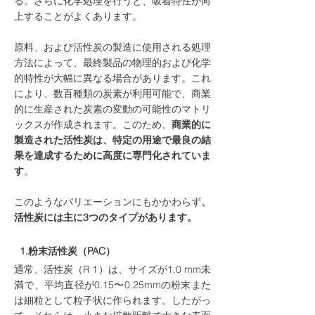
る。さらに化学処理を行うと、吸着特性が向
上することがよくあります。
原料、および活性炭の製造に使用される処理
方法によって、最終製品の物理的および化学
的特性が大幅に異なる場合があります。これ
により、数百種類の炭素が利用可能で、商業
的に生産された炭素の変動の可能性のマトリ
ックスが作成されます。このため、
商業的に
製造された活性炭は、特定の用途で最良の結
果を達成するために高度に専門化されていま
す
。
このようなバリエーションにもかかわらず
、
活性炭には主に3つのタイプがあります。
1.粉末活性炭（PAC）
通常、活性炭（R 1）は、サイズが1.0 mm未
満で、平均直径が0.15〜0.25mmの粉末また
は細粒として粒子状に作られます。したがっ