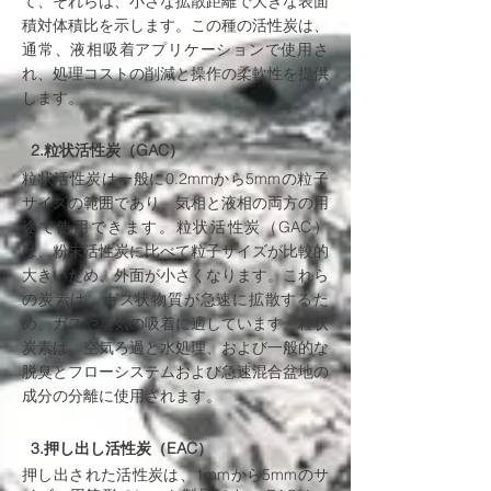
て、それらは、小さな拡散距離で大きな表面
積対体積比を示します。この種の活性炭は、
通常、液相吸着アプリケーションで使用さ
れ、処理コストの削減と操作の柔軟性を提供
します。
2.粒状活性炭（GAC）
粒状活性炭は一般に0.2mmから5mmの粒子
サイズの範囲であり、気相と液相の両方の用
途で使用できます。粒状活性炭（GAC）
は、粉末活性炭に比べて粒子サイズが比較的
大きいため、外面が小さくなります。これら
の炭素は、ガス状物質が急速に拡散するた
め、ガスや蒸気の吸着に適しています。粒状
炭素は、空気ろ過と水処理、および一般的な
脱臭とフローシステムおよび急速混合盆地の
成分の分離に使用されます。
3.押し出し活性炭（EAC）
押し出された活性炭は、1mmから5mmのサ