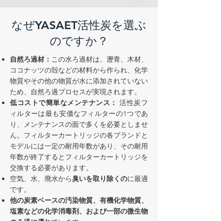
なぜYASAET活性炭を選ぶ
のですか？
自然ろ過材：
この水ろ過材は、瀝青、木材、
ココナッツの殻などの材料から作られ、化学
物質やその他の物質が水に添加されていない
ため、自然ろ過プロセスが実現されます。
低コストで簡単なメンテナンス：
活性炭フ
ィルターは最も安価なフィルターの1つであ
り、メンテナンスの面で多くを必要としませ
ん。フィルターカートリッジの各ブランドと
モデルには一定の耐用年数があり、その耐用
年数が終了するとフィルターカートリッジを
交換する必要があります。
空気、水、廃水から
臭いを取り除くの
に最適
です。
他の炭素ベースの汚染物質、有機化学物質、
塩素などの化学消毒剤、および一部の微生物