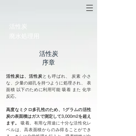
活性炭
廃水処理用
活性炭
序章
活性炭は、活性炭
とも呼ばれ、
炭素
小さ
な、少量の細孔を持つように処理され、
表
面積
以下のために利用可能
吸着
また
化学
反応
。
高度なミクロ多孔性のため、1グラムの活性
炭の表面積はガスで測定して3,000m2を超え
ます。
吸着
。有用な用途に十分な活性化レ
ベルは、高表面積からのみ得ることができ