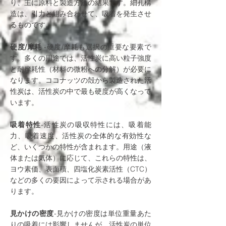
り、主に原料と製造方法の結果です。細孔構
造は、引力と組み合わせて、吸着を発生させ
るものです。
硬度/摩耗
-硬度/摩耗も選択の重要な要素で
す。多くの用途では、活性炭に高い粒子強度
と耐摩耗性（材料の微粉への分解）が必要に
なります。ココナッツの殻から製造された活
性炭は、活性炭の中で最も硬度が高くなって
います。
吸着特性
-活性炭の吸収特性には、吸着能
力、吸着速度、活性炭の全体的な有効性な
ど、いくつかの特性が含まれます。用途（液
体または気体）に応じて、これらの特性は、
ヨウ素価、表面積、四塩化炭素活性（CTC）
などの多くの要因によって示される場合があ
ります。
見かけの密度
-見かけの密度は単位重量あた
りの吸着には影響しませんが、活性炭の単位