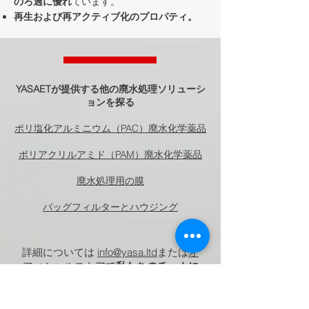
のろ過に優れ
ています。
再生および再アクティブ化のプロパティ。
YASAETが提供する他の廃水処理ソリューシ
ョンを探る
ポリ塩化アルミニウム（PAC）廃水化学薬品
ポリアクリルアミド（PAM）廃水化学薬品
廃水処理用の膜
バッグフィルターとハウジング
詳細については
info@yasa.ltd
または
オ
フィシャルストア
で
私たちのチームに
連絡してください