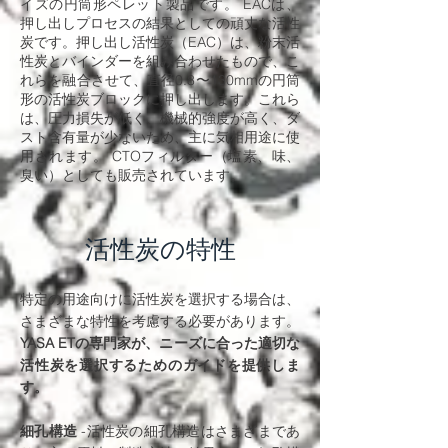
イズの円筒形ペレット製品です。 EACは、
押し出しプロセスの結果としての頑丈な活性
炭です。押し出し活性炭（EAC）は、粉末活
性炭とバインダーを組み合わせたもので、こ
れらを融合させて、直径0.8〜130mmの円筒
形の活性炭ブロックに押し出します。これら
は、圧力損失が低く、機械的強度が高く、ダ
スト含有量が少ないため、主に気相用途に使
用されます。 CTOフィルター（塩素、味、
臭い）としても販売されています。
活性炭の特性
特定の用途向けに活性炭を選択する場合は、
さまざまな特性を考慮する必要があります。
YASA ETの専門家が、ニーズに合った適切な
活性炭を選択するためのガイドを提供しま
す。
細孔構造
-活性炭の細孔構造はさまざまであ