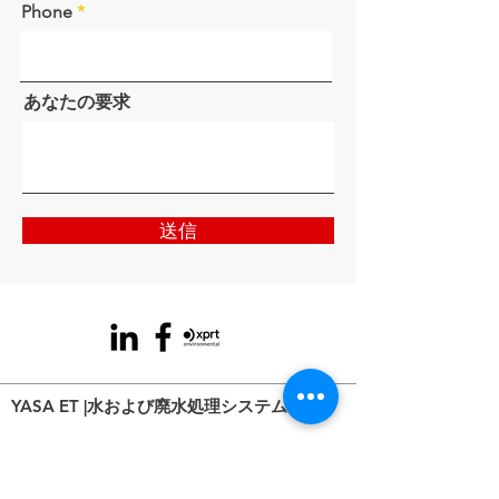
Phone
あなたの要求
送信
YASA ET |水および廃水処理システム
上海に本社を置くYASAETは、上下水道処理システ
ムを製造し、水処理業界に幅広い付属品と備品を提
供しています。