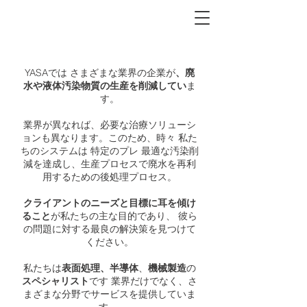
YASAでは
さまざまな業界の企業が
、廃
水や液体汚染物質の生産を削減してい
ま
す。
業界が異なれば、必要な治療ソリューシ
ョンも異なります。このため、時々
私た
ちのシステムは
特定のプレ
最適な汚染削
減を達成し、生産プロセスで廃水を再利
用するための後処理プロセス。
クライアントのニーズと目標に耳を傾け
ること
が私たちの主な目的であり、
彼ら
の問題に対する最良の解決策を見つけて
ください。
私たちは
表面処理、
半導体
、
機械製造
の
スペシャリスト
です
業界だけでなく、さ
まざまな分野でサービスを提供していま