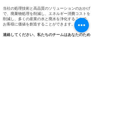
当社の処理技術と高品質のソリューションのおかげ
で、廃棄物処理を削減し、エネルギー消費コストを
削減し、多くの産業の水と廃水を浄化することで、
お客様に価値を創造することができます。
連絡してください、私たちのチームはあなたのため
にここにいます。
お問い合わ
せ
YASA ET（Shanghai）Co.、Ltd.
2388、Xiupu Road、Pudong New Area、
Shanghai、China
電話：+86
136 3643 1077
Eメール：
info@yasa.ltd