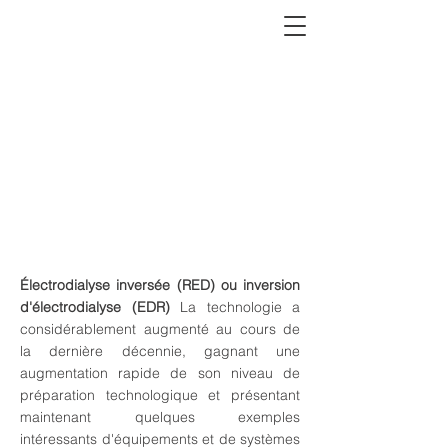
ÉLECTROCOAGULATION
UNITÉ DE TEST EN
LABORATOIRE
Équipement de test
d'électrocoagulation des eaux
usées
Électrodialyse inversée (RED) ou inversion
d'électrodialyse (EDR)
La technologie a
considérablement augmenté au cours de
la dernière décennie, gagnant une
augmentation rapide de son niveau de
préparation technologique et présentant
maintenant quelques exemples
intéressants d'équipements et de systèmes