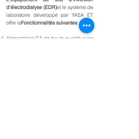
d'électrodialyse (EDR)
et le système de
laboratoire développé par YASA ET
offre la
Fonctionnalités suivantes
:
Alimentation CA de haute qualité avec
une gamme personnalisée ;
Pile de membranes ED de différentes
tailles et gamme de qualité ;
Vannes et tuyauterie ;
Composants montés sur patins ;
L'équipement est
facile à transporter
et
peut être facilement expédié partout
dans le monde en temps opportun
grâce à son poids léger et sa petite
taille.