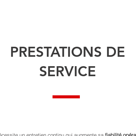
 NOUS
TECHNOLOGY ⌄
Projects
PARTNERS
PROJECTS
PRESTATIONS DE
SERVICE
essite un entretien continu qui augmente sa
fiabilité opéra