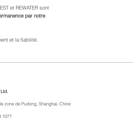
DEST et REWATER
sont
permanence par notre
t et la fiabilité.
Ltd.
lle zone de Pudong, Shanghai, Chine
3 1077