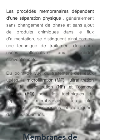
Les procédés membranaires dépendent
d'une séparation physique
, généralement
sans changement de phase et sans ajout
de produits chimiques dans le flux
d'alimentation, se distinguent ainsi comme
une technique de traitement des eaux
usées alternative aux procédés
conventionnels.
Du point de vue du traitement des eaux
usées, la
microfiltration (MF), l'ultrafiltration
(UF), la nanofiltration (NF) et l'osmose
inverse (RO)
sont les techniques de
séparation membranaire les plus
couramment développées et appliquées
dans les industries.
Membranes de