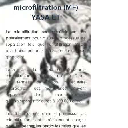
microfiltration (MF)
YASA ET
La microfiltration sert généralement de
prétraitement
pour d'autres processus de
séparation tels que l'ultrafiltration et de
post-traitement pour la filtration sur support
granulaire.
La taille de particule typique utilisée pour la
microfiltration varie d'environ 0,1 à 10 µm.
En termes de poids moléculaire
approximatif, ces membranes peuvent
séparer des macromolécules
généralement inférieures à 100 000 g/mol.
Les filtres utilisés dans le processus de
microfiltration sont spécialement conçus
pour
empêcher les particules telles que les