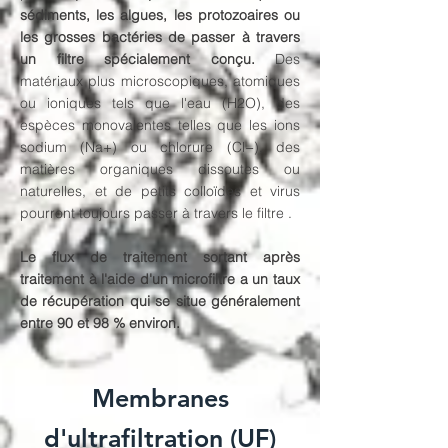
sédiments, les algues, les protozoaires ou
les grosses bactéries de passer à travers
un filtre spécialement conçu.
Des
matériaux plus microscopiques, atomiques
ou ioniques tels que l'eau (H2O), des
espèces monovalentes telles que les ions
sodium (Na+) ou chlorure (Cl−), des
matières organiques dissoutes ou
naturelles, et de petits colloïdes et virus
pourront toujours passer à travers le filtre .
Le flux de traitement sortant après
traitement à l'aide d'un microfiltre a un taux
de récupération qui se situe généralement
entre 90 et 98 % environ.
Membranes
d'ultrafiltration (UF)