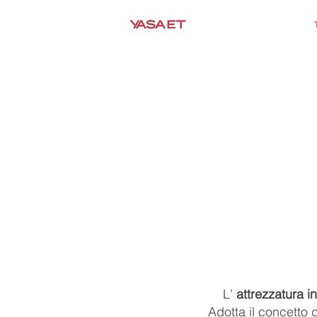
HOME
YASA ET
PREDES
Attrezzature 
reflue
L'
attrezzatura in
Adotta il concetto d