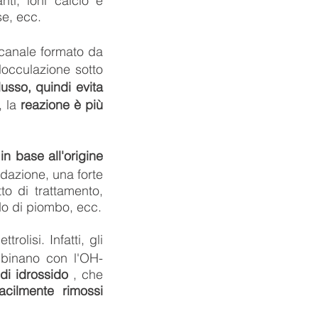
nti, ioni calcio e
e, ecc.
l canale formato da
flocculazione sotto
lusso, quindi evita
, la
reazione è più
in base all'origine
idazione, una forte
tto di trattamento,
ido di piombo, ecc.
trolisi. Infatti, gli
ombinano con l'OH-
 di idrossido
, che
facilmente rimossi