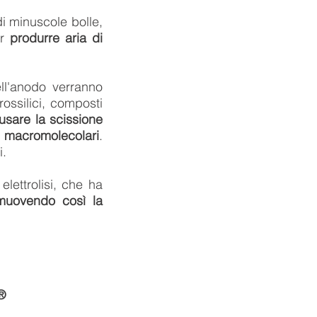
di minuscole bolle,
er
produrre aria di
ell'anodo verranno
rossilici, composti
usare la scissione
macromolecolari
.
i.
lettrolisi, che ha
imuovendo così la
®