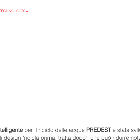
TECHNOLOGY ⌄
Projects
PARTNERS
PROJECTS
SOLUTION
T
®
per la riduzione delle acque
telligente
per il riciclo delle acque
PREDEST
è stata svi
i design "ricicla prima, tratta dopo", che può ridurre not