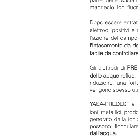
parte delle sostan
magnesio, ioni flu
Dopo essere entrato
elettrodi positivi e
l'azione del campo 
l'intasamento da det
facile da controllar
Gli elettrodi di
PRE
delle acque reflue
,
riduzione, una forte
vengono spesso utili
YASA-PREDEST
®
ioni metallici prod
generato dalla ion
possono floccula
dall'acqua.