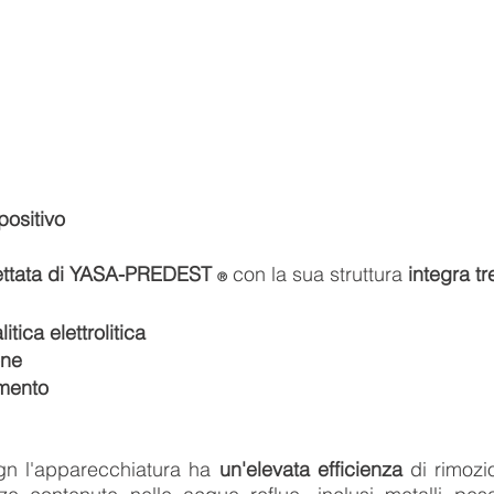
positivo
vettata di YASA-PREDEST
con la sua struttura
integra tr
®
tica elettrolitica
one
amento
gn l'apparecchiatura ha
un'elevata
efficienza
di rimoz