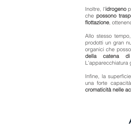
Inoltre, l'
idrogeno
pr
che
possono traspo
flottazione
, ottenend
Allo stesso tempo,
prodotti un gran n
organici che poss
della catena di 
L'apparecchiatura 
Infine, la superfic
una forte capacit
cromaticità nelle a