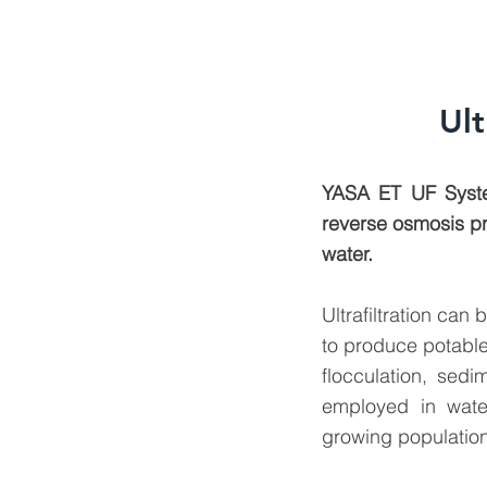
Ult
YASA ET UF System
reverse osmosis pr
water.
Ultrafiltration ca
to produce potable
flocculation, sedim
employed in water
growing populatio