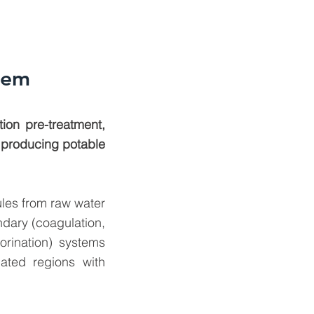
stem
ion pre-treatment,
r producing potable
ules from raw water
ndary (coagulation,
lorination) systems
ated regions with