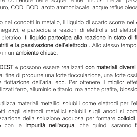
ze contenute nelle acque reflue, inclusi metalli pesa
oruro, COD, BOD, azoto ammoniacale, acque reflue oleos
 nei condotti in metallo, il liquido di scarto scorre ne
 negativi, e partecipa a reazioni di elettrolisi ed elettro
elettrico. Il
liquido partecipa alla reazione in stato di f
riti e la passivazione dell'elettrodo
. Allo stesso tempo
e
in un
ambiente chiuso.
DEST
possono essere realizzati
con materiali diversi 
®
 al fine di produrre una forte flocculazione, una forte oss
 flottazione dell'aria, ecc. Per ottenere il miglior effe
zzati ferro, alluminio e titanio, ma anche grafite, bioss
utilizza materiali metallici solubili come elettrodi per l'elet
otti dagli elettrodi metallici solubili sugli anodi si c
izzazione della soluzione acquosa per formare
colloidi
re con le
impurità nell'acqua
, che quindi saranno