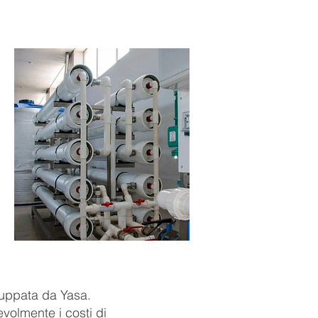
S
ACCESSORIES
About
More
luppata da Yasa.
evolmente i costi di