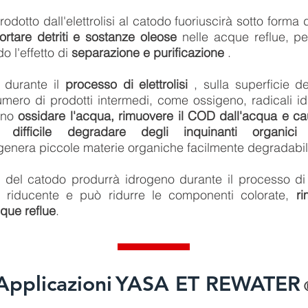
odotto dall'elettrolisi al catodo fuoriuscirà sotto forma 
rtare detriti
e sostanze oleose
nelle acque reflue, p
o l'effetto di
separazione e purificazione
.
 durante il
processo di elettrolisi
, sulla superficie d
umero di prodotti intermedi
, come ossigeno, radicali id
ono
ossidare l'acqua, rimuovere il COD dall'acqua e
ca
difficile degradare degli inquinanti organici 
genera piccole
materie organiche facilmente degradabil
ie del catodo produrrà idrogeno durante il processo di e
à riducente e può ridurre le componenti colorate,
r
cque reflue
.
Applicazioni
YASA ET REWATER